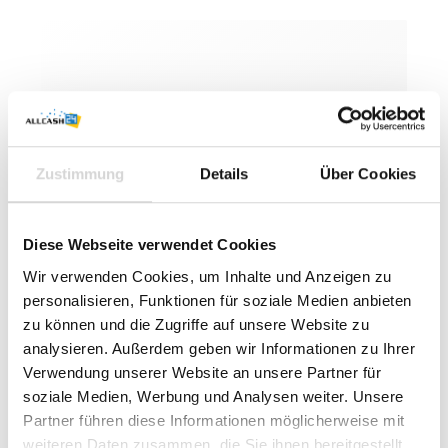
Zustimmung
Details
Über Cookies
Diese Webseite verwendet Cookies
Brodit Montageplatte für Epson P20II inkl.
Wir verwenden Cookies, um Inhalte und Anzeigen zu
MultiMoveClip • Schwarz
personalisieren, Funktionen für soziale Medien anbieten
zu können und die Zugriffe auf unsere Website zu
87,95 € * pro Stück
analysieren. Außerdem geben wir Informationen zu Ihrer
Verwendung unserer Website an unsere Partner für
In den Warenkorb
soziale Medien, Werbung und Analysen weiter. Unsere
Partner führen diese Informationen möglicherweise mit
weiteren Daten zusammen, die Sie ihnen bereitgestellt