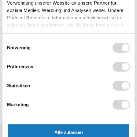
Verwendung unserer Website an unsere Partner für
In den Warenkorb
Stück
soziale Medien, Werbung und Analysen weiter. Unsere
Partner führen diese Informationen möglicherweise mit
Zum Vergleich hinzufügen
weiteren Daten zusammen, die Sie ihnen bereitgestellt
haben oder die sie im Rahmen Ihrer Nutzung der Dienste
Produktnummer:
1025T
gesammelt haben.
Einwilligungsauswahl
Notwendig
Beschreibung
Präferenzen
Das Wichtigste auf einen Blick Standrohr Höhe: 400mm
(inkl. Tischbefestigung / Schrauben) VESA-Halterung
Statistiken
befestigt…
Mehr
Hersteller-Informationen
Marketing
Bewertungen
SERVICE-HOTLINE
Alle zulassen