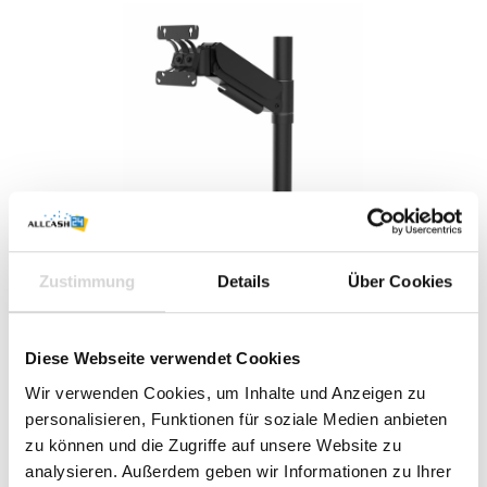
299,95 €*
Zustimmung
Details
Über Cookies
Sie benötigen größere Mengen?
Jetzt Angebot anfordern
.
Preise exkl. MwSt. zzgl. Versandkosten
Diese Webseite verwendet Cookies
Sofort verfügbar, Lieferzeit: 1-3 Werktage
Wir verwenden Cookies, um Inhalte und Anzeigen zu
personalisieren, Funktionen für soziale Medien anbieten
Summe:
299,95 €
*
zu können und die Zugriffe auf unsere Website zu
analysieren. Außerdem geben wir Informationen zu Ihrer