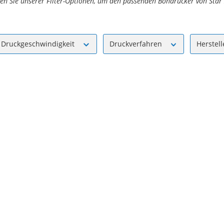
zen Sie unserer Filter-Optionen, um den passenden Bondrucker von Star 
Druckgeschwindigkeit
Druckverfahren
Herstel