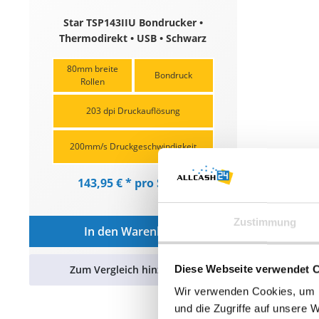
Star TSP143IIU Bondrucker •
Thermodirekt • USB • Schwarz
80mm breite
Bondruck
Rollen
203 dpi Druckauflösung
200mm/s Druckgeschwindigkeit
143,95 € * pro Stück
Zustimmung
In den Warenkorb
Zum Vergleich hinzufügen
Diese Webseite verwendet 
Wir verwenden Cookies, um I
und die Zugriffe auf unsere 