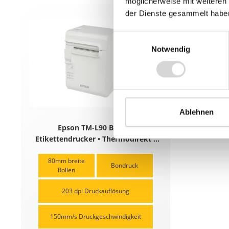
möglicherweise mit weiteren
der Dienste gesammelt habe
Einwilligungsauswahl
Notwendig
Ablehnen
Epson TM-L90 Bon- &
Etikettendrucker • Thermodirekt •
Seriell • USB • mit Netzteil • Weiß
80mm breite
Bondruck
Rollen
203 dpi Druckauflösung
150mm/s Druckgeschwindigkeit