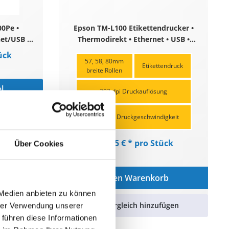
0Pe •
Epson TM-L100 Etikettendrucker •
net/USB •
Thermodirekt • Ethernet • USB •
 Schwarz
Seriell • Schwarz
ück
57, 58, 80mm
Etikettendruck
breite Rollen
l
203 dpi Druckauflösung
ügen
170mm/s Druckgeschwindigkeit
389,95 € * pro Stück
Über Cookies
In den Warenkorb
 Medien anbieten zu können
Zum Vergleich hinzufügen
hrer Verwendung unserer
 führen diese Informationen