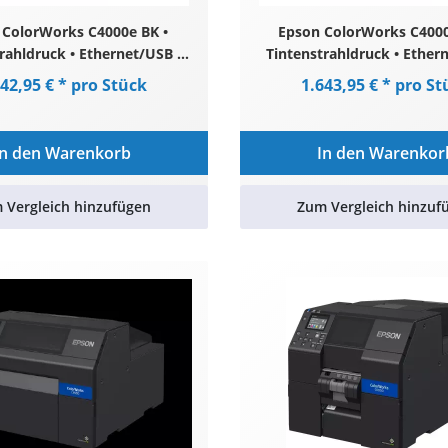
 ColorWorks C4000e BK •
Epson ColorWorks C4000
rahldruck • Ethernet/USB •
Tintenstrahldruck • Ether
nd schwarze Tinte • Weiß
matt schwarze Tinte •
642,95 € * pro Stück
1.643,95 € * pro St
In den Warenkorb
In den Warenkor
 Vergleich hinzufügen
Zum Vergleich hinzuf