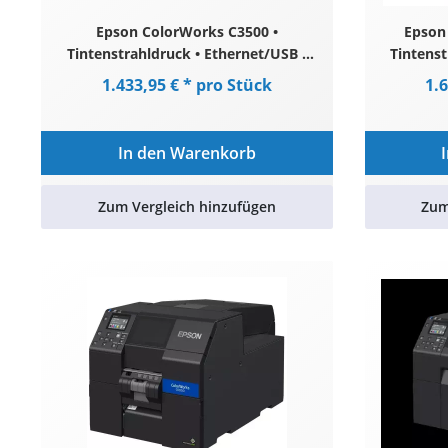
Epson ColorWorks C3500 •
Epson
Tintenstrahldruck • Ethernet/USB •
Tintenst
Weiß
glänze
1.433,95 € * pro Stück
1.
In den Warenkorb
Zum Vergleich hinzufügen
Zum