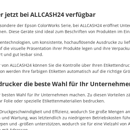
 jetzt bei ALLCASH24 verfügbar
besondere der Epson ColorWorks Serie, bei ALLCASH24 eröffnet Unt
ehen. Diese Geräte sind ideal zum Beschriften von Produkten im E
intentechnologien, um konsistente, hochauflösende Ausdrucke zu li
f die visuelle Präsentation ihrer Produkte legen und ihre Verpack
rt und gut lesbar sind.
r von ALLCASH24 können Sie die Kontrolle über Ihren Etikettendru
ion werden Ihre farbigen Etiketten automatisch auf die richtige Gr
ldrucker die beste Wahl für Ihr Unternehme
ur besten Wahl für Ihr Unternehmen machen. Zu diesen Vorteilen zäh
ar Folie oder spezielle Etikettenmaterialien bedrucken.
uckgeschwindigkeit und Effizienz, wodurch Sie große Mengen an Et
nd Wartung, was letztendlich zu niedrigeren Betriebskosten führt. 
typen und -größen unterstützen, wodurch sie für eine Vielzahl vo
n mit Adressen.