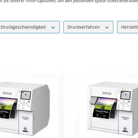
en Sie unserer Filter-Optionen, um den passenden Epson Etiketten
drucker
Druckgeschwindigkeit
Druckverfahren
Herstel