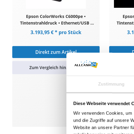
Epson ColorWorks C6000pe •
Epso
Tintenstrahldruck • Ethernet/USB •
Tintenst
glänzend schwarze Tinte • Schwarz
glänzen
3.193,95 € * pro Stück
3.
Direkt zum Artikel
Zum Vergleich hinzufügen
Zum
Zustimmung
Diese Webseite verwendet 
Wir verwenden Cookies, um I
und die Zugriffe auf unsere 
Website an unsere Partner fü