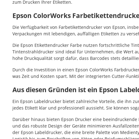
zum Drucken Ihrer Etiketten.
Epson ColorWorks Farbetikettendrucker
Die Verfügbarkeit von Farbetikettendrucker von Epson, ins
Verpackungen mit lebendigen, auffälligen Etiketten zu vers
Die Epson Etikettendrucker Farbe nutzen fortschrittliche T
Tintenstrahldrucker sind ideal für Unternehmen, die Wert au
hohe Druckqualität sorgt dafür, dass Barcodes stets detaillie
Durch die Investition in einen Epson ColorWorks Farbdrucke
was Zeit und Kosten spart. Mit der integrierten Cutter-Funkt
Aus diesen Gründen ist ein Epson Labe
Ein Epson Labeldrucker bietet zahlreiche Vorteile, die ihn z
jedes Etikett klar und professionell aussieht. Sie können sog
Darüber hinaus bieten Epson Drucker eine beeindruckende Dr
und das robuste Design der Geräte minimieren Ausfallzeiten u
der Epson Labeldrucker, die eine breite Palette von Medien
Logistik bis zum Beschriften von Akten oder Briefumschläge