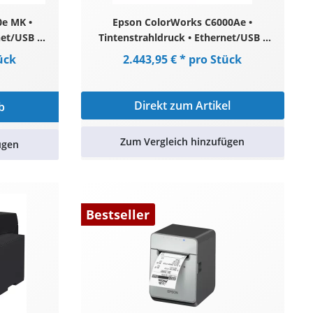
e MK •
Epson ColorWorks C6000Ae •
net/USB •
Tintenstrahldruck • Ethernet/USB •
 Weiß
glänzend schwarze Tinte • Schwarz
ück
2.443,95 € * pro Stück
Direkt zum Artikel
b
Zum Vergleich hinzufügen
ügen
Bestseller