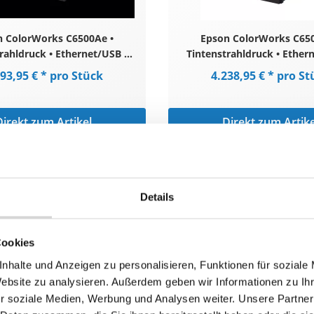
n ColorWorks C6500Ae •
Epson ColorWorks C650
rahldruck • Ethernet/USB •
Tintenstrahldruck • Ether
d schwarze Tinte • Schwarz
glänzend schwarze Tinte •
193,95 € * pro Stück
4.238,95 € * pro St
Direkt zum Artikel
Direkt zum Artike
 Vergleich hinzufügen
Zum Vergleich hinzuf
Details
Cookies
nhalte und Anzeigen zu personalisieren, Funktionen für soziale
Website zu analysieren. Außerdem geben wir Informationen zu I
r soziale Medien, Werbung und Analysen weiter. Unsere Partner