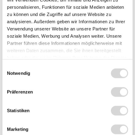
Passende EC-Geräte
personalisieren, Funktionen für soziale Medien anbieten
zu können und die Zugriffe auf unsere Website zu
analysieren. Außerdem geben wir Informationen zu Ihrer
Verwendung unserer Website an unsere Partner für
soziale Medien, Werbung und Analysen weiter. Unsere
Summe:
197,95 €
*
Partner führen diese Informationen möglicherweise mit
weiteren Daten zusammen, die Sie ihnen bereitgestellt
In den Warenkorb
haben oder die sie im Rahmen Ihrer Nutzung der Dienste
Stück
gesammelt haben.
Einwilligungsauswahl
Notwendig
Zum Vergleich hinzufügen
Produktnummer:
AL0100.9
Präferenzen
Statistiken
Beschreibung
Das Wichtigste auf einen Blick Standfuß der Höhe 120mm
Marketing
inkl. Kippgelenk zur Befestigung eines beliebigen EC-