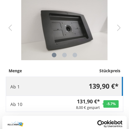
Menge
Stückpreis
139,90 €*
Ab
1
131,90 €*
Ab
10
-5.7
%
8,00 € gespart
Sie benötigen größere Mengen?
Jetzt Angebot anfordern
.
Preise exkl. MwSt. zzgl. Versandkosten