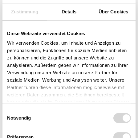
Sofort verfügbar, Lieferzeit: 1-3 Werktage
Zustimmung
Details
Über Cookies
Variante / Befestigung - bitte auswählen
Diese Webseite verwendet Cookies
nur Tablet-Rahmen
Wir verwenden Cookies, um Inhalte und Anzeigen zu
Standrohr 120 mm + Tablet-Halterung
personalisieren, Funktionen für soziale Medien anbieten
zu können und die Zugriffe auf unsere Website zu
Standrohr 300 mm + Tablet-Halterung
analysieren. Außerdem geben wir Informationen zu Ihrer
Verwendung unserer Website an unsere Partner für
TabPrint Curve klein + Tablet-Halterung
soziale Medien, Werbung und Analysen weiter. Unsere
Partner führen diese Informationen möglicherweise mit
TabPrint Curve groß + Tablet-Halterung
weiteren Daten zusammen, die Sie ihnen bereitgestellt
Wandhalterung + Tablet-Halterung
haben oder die sie im Rahmen Ihrer Nutzung der Dienste
gesammelt haben.
Einwilligungsauswahl
Notwendig
Summe:
139,90 €
*
Präferenzen