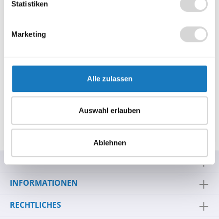
Statistiken
Produktnummer:
ES1113_1006D
Marketing
Beschreibung
Die SpacePole® Halteplatte für das Ingenico Lane 3600 ist
Alle zulassen
bei ALLCASH24 in verschiedenen Ausführungen verfügbar.
Wählen…
Mehr
Hersteller-Informationen
Auswahl erlauben
Bewertungen
Ablehnen
SERVICE-HOTLINE
INFORMATIONEN
RECHTLICHES