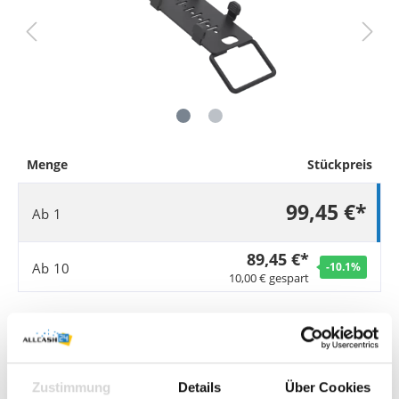
Menge
Stückpreis
99,45 €*
Ab
1
89,45 €*
Ab
10
-10.1
%
10,00 € gespart
Sie benötigen größere Mengen?
Jetzt Angebot anfordern
.
Preise exkl. MwSt. zzgl. Versandkosten
Sofort verfügbar, Lieferzeit: 1-3 Werktage
Zustimmung
Details
Über Cookies