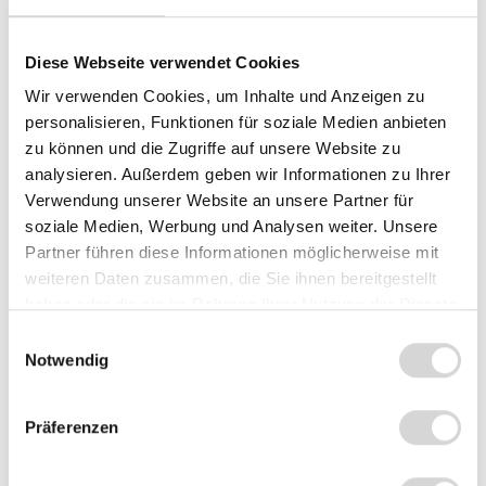
Variante / Befestigung - bitte auswählen
Diese Webseite verwendet Cookies
nur Halteplatte
Stack + Halteplatte
Wir verwenden Cookies, um Inhalte und Anzeigen zu
Standrohr 120mm + Halteplatte
personalisieren, Funktionen für soziale Medien anbieten
zu können und die Zugriffe auf unsere Website zu
Standrohr 300mm + Halteplatte
analysieren. Außerdem geben wir Informationen zu Ihrer
LowProfile 40mm + Halteplatte
Verwendung unserer Website an unsere Partner für
soziale Medien, Werbung und Analysen weiter. Unsere
Wandhalterung + Halteplatte
Partner führen diese Informationen möglicherweise mit
weiteren Daten zusammen, die Sie ihnen bereitgestellt
haben oder die sie im Rahmen Ihrer Nutzung der Dienste
gesammelt haben.
Summe:
99,45 €
*
Einwilligungsauswahl
Notwendig
In den Warenkorb
Stück
Präferenzen
Zum Vergleich hinzufügen