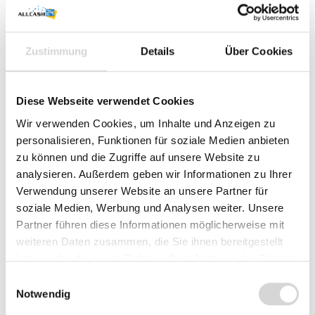
Menge
Stückpreis
0,79 €*
Zustimmung
Details
Über Cookies
Ab
50
Rollen
0,73 €*
Ab
100
Rollen
-7.6
%
Diese Webseite verwendet Cookies
0,06 € gespart
Wir verwenden Cookies, um Inhalte und Anzeigen zu
0,69 €*
Ab
250
Rollen
-12.7
%
personalisieren, Funktionen für soziale Medien anbieten
0,10 € gespart
zu können und die Zugriffe auf unsere Website zu
0,64 €*
analysieren. Außerdem geben wir Informationen zu Ihrer
Ab
500
Rollen
-19
%
0,15 € gespart
Verwendung unserer Website an unsere Partner für
0,59 €*
soziale Medien, Werbung und Analysen weiter. Unsere
Ab
1000
Rollen
-25.3
%
0,20 € gespart
Partner führen diese Informationen möglicherweise mit
weiteren Daten zusammen, die Sie ihnen bereitgestellt
Sie benötigen größere Mengen?
Jetzt Angebot anfordern
.
haben oder die sie im Rahmen Ihrer Nutzung der Dienste
Preise exkl. MwSt. zzgl. Versandkosten
gesammelt haben.
Einwilligungsauswahl
Notwendig
Sofort verfügbar, Lieferzeit: 1-3 Werktage