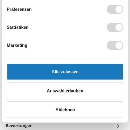
Präferenzen
Summe:
39,50 €
*
In den Warenkorb
Statistiken
Rollen
Zum Vergleich hinzufügen
Marketing
Produktnummer:
56157-10102
Alle zulassen
Beschreibung
Auswahl erlauben
Diese Thermorollen 57 / 15 m / 12 mit SEPA Lastschrifttext
bestehen aus weißem phenolfreiem Thermopapier mit
einer Grammatur…
Mehr
Ablehnen
Hersteller-Informationen
Bewertungen