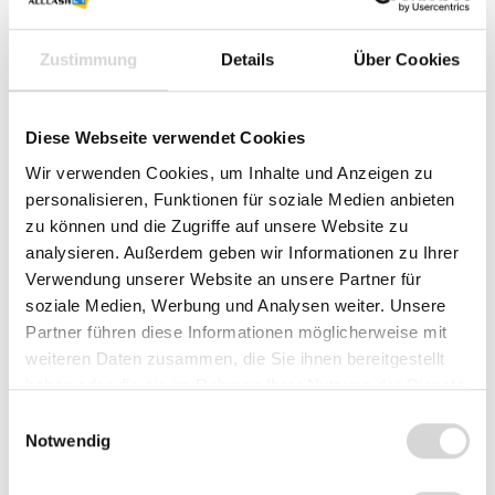
3,65 €*
Ab
50
Rollen
-16.1
%
Zustimmung
Details
Über Cookies
0,70 € gespart
3,45 €*
Ab
100
Rollen
-20.7
%
0,90 € gespart
Diese Webseite verwendet Cookies
3,35 €*
Ab
200
Rollen
-23
%
Wir verwenden Cookies, um Inhalte und Anzeigen zu
1,00 € gespart
personalisieren, Funktionen für soziale Medien anbieten
3,15 €*
zu können und die Zugriffe auf unsere Website zu
Ab
400
Rollen
-27.6
%
1,20 € gespart
analysieren. Außerdem geben wir Informationen zu Ihrer
Verwendung unserer Website an unsere Partner für
2,95 €*
Ab
800
Rollen
-32.2
%
soziale Medien, Werbung und Analysen weiter. Unsere
1,40 € gespart
Partner führen diese Informationen möglicherweise mit
weiteren Daten zusammen, die Sie ihnen bereitgestellt
Sie benötigen größere Mengen?
Jetzt Angebot anfordern
.
Preise exkl. MwSt. zzgl. Versandkosten
haben oder die sie im Rahmen Ihrer Nutzung der Dienste
gesammelt haben.
Einwilligungsauswahl
Sofort verfügbar, Lieferzeit: 1-3 Werktage
Notwendig
Summe:
43,50 €
*