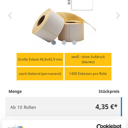
weiß - ohne Aufdruck
Größe Etikett 46,8x42,9 mm
(blanko)
stark klebend (permanent)
1400 Etiketten pro Rolle
Menge
Stückpreis
4,35 €*
Ab
10
Rollen
3,95 €*
Ab
20
Rollen
-9.2
%
0,40 € gespart