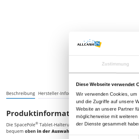
Zustimmung
Diese Webseite verwendet 
Beschreibung
Hersteller-Informationen
Bewertungen
Wir verwenden Cookies, um I
und die Zugriffe auf unsere 
Website an unsere Partner fü
Produktinformationen "Tablet-Halter
möglicherweise mit weiteren
®
der Dienste gesammelt habe
Die SpacePole
Tablet-Halterung für div. Tablet mit 8 Zoll (A-
bequem
oben
in der Auswahlbox
auswählen
. Sprechen Sie u
Einwilligungsauswahl