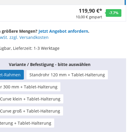
Schutzfolien für EC-Geräte
Thermorollen 60mm
USB Etikettendrucker
119,90 €*
Thermorollen 62mm
-7.7
%
10,00 € gespart
WLAN Etikettendrucker
Thermorollen 76mm
Thermorollen 80mm
en größere Mengen?
Jetzt Angebot anfordern
.
istolen)
Drucker- & Scanner-Zubehör
MwSt. zzgl. Versandkosten
Thermorollen 112mm
r
Farbbänder
ügbar, Lieferzeit: 1-3 Werktage
en
Kabel
erät
Druckerplatten & Halterungen
Variante / Befestigung - bitte auswählen
Druckertinte
let-Rahmen
Standrohr 120 mm + Tablet-Halterung
Weiteres Zubehör
r 300 mm + Tablet-Halterung
 Curve klein + Tablet-Halterung
 Curve groß + Tablet-Halterung
erung + Tablet-Halterung