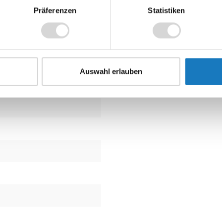
rame)
Präferenzen
Statistiken
®
lösung besitzen, sollten Sie nur die SpacePole
Tablet-Halterung fü
alterung für div. Tablet mit 8 Zoll (A-Frame)
slösungen, wie Sie Ihre Tablet-Halterung am Kassenplatz befestige
Auswahl erlauben
n bieten wir an. Nehmen Sie einfach Kontakt mit uns auf. Wir erst