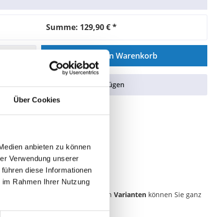
Summe:
129,90 €
*
In den Warenkorb
k
Zum Vergleich hinzufügen
Über Cookies
mer:
1020R
 Medien anbieten zu können
hrer Verwendung unserer
 führen diese Informationen
oss (A-Frame)"
ie im Rahmen Ihrer Nutzung
len. Die im Folgenden aufgelisteten
Varianten
können Sie ganz
.