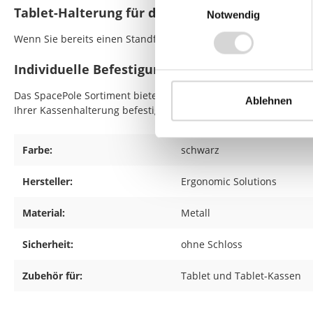
Tablet-Halterung für div. Tablet mit 8 Zoll (A-F
Notwendig
Wenn Sie bereits einen Standfuß oder eine andere Befestigungs
Individuelle Befestigungslösung für Ihr Tablet-H
Das SpacePole Sortiment bietet noch viele weitere Befestigung
Ablehnen
Ihrer Kassenhalterung befestigt werden. Auch Kassenhalterunge
Farbe:
schwarz
Hersteller:
Ergonomic Solutions
Material:
Metall
Sicherheit:
ohne Schloss
Zubehör für:
Tablet und Tablet-Kassen