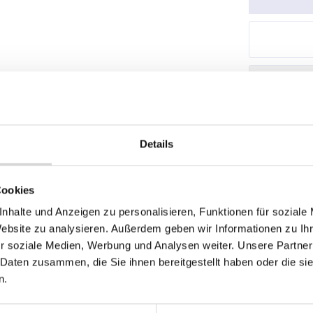
Stüc
Details
Produktnum
Cookies
nhalte und Anzeigen zu personalisieren, Funktionen für soziale
Website zu analysieren. Außerdem geben wir Informationen zu I
r soziale Medien, Werbung und Analysen weiter. Unsere Partner
ung für div.Tablets 8 Zoll ohne Schl
 Daten zusammen, die Sie ihnen bereitgestellt haben oder die s
n.
Frame) können Sie bei ALLCASH24 in verschiedenen Varianten bestel
ns gerne an, wir bieten Ihnen auch gerne individuelle Lösungen an