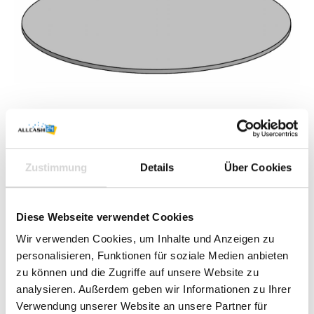
7,49 €*
Sie benötigen größere Mengen?
Jetzt Angebot anfordern
.
Preise exkl. MwSt. zzgl. Versandkosten
Zustimmung
Details
Über Cookies
Sofort verfügbar, Lieferzeit: 1-3 Werktage
Diese Webseite verwendet Cookies
Summe:
7,49 €
*
Wir verwenden Cookies, um Inhalte und Anzeigen zu
personalisieren, Funktionen für soziale Medien anbieten
In den Warenkorb
zu können und die Zugriffe auf unsere Website zu
Stück
analysieren. Außerdem geben wir Informationen zu Ihrer
Verwendung unserer Website an unsere Partner für
Zum Vergleich hinzufügen