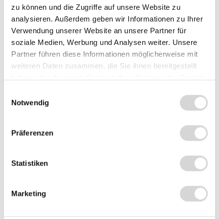
Preise exkl. MwSt. zzgl. Versandkosten
zu können und die Zugriffe auf unsere Website zu
analysieren. Außerdem geben wir Informationen zu Ihrer
Sofort verfügbar, Lieferzeit: 1-3 Werktage
Verwendung unserer Website an unsere Partner für
soziale Medien, Werbung und Analysen weiter. Unsere
Summe:
19,90 €
*
Partner führen diese Informationen möglicherweise mit
weiteren Daten zusammen, die Sie ihnen bereitgestellt
haben oder die sie im Rahmen Ihrer Nutzung der Dienste
In den Warenkorb
Stück
gesammelt haben.
Einwilligungsauswahl
Notwendig
Zum Vergleich hinzufügen
Produktnummer:
2614O
Präferenzen
Statistiken
Beschreibung
Bei diesem Artikel handelt es sich um eine Wetcover
Marketing
Schutzfolie/Tastaturabdeckung, passend für das EC-Geräte
Verifone VX820…
Mehr