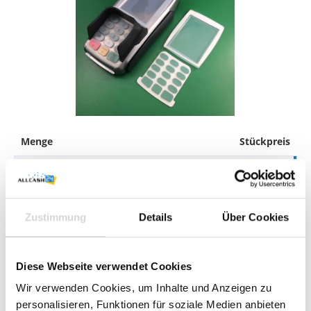
Menge
Stückpreis
19,90 €*
Ab
1
Stück
18,90 €*
Zustimmung
Details
Über Cookies
Ab
5
Stück
-5
%
1,00 € gespart
16,90 €*
Ab
10
Stück
-15.1
%
Diese Webseite verwendet Cookies
3,00 € gespart
Wir verwenden Cookies, um Inhalte und Anzeigen zu
Sie benötigen größere Mengen?
Jetzt Angebot anfordern
.
personalisieren, Funktionen für soziale Medien anbieten