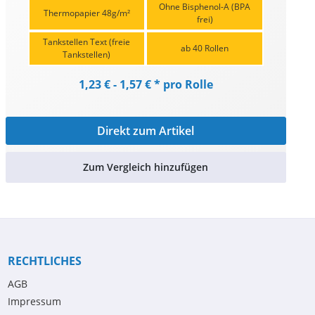
Ohne Bisphenol-A (BPA
Thermopapier 48g/m²
frei)
Tankstellen Text (freie
ab 40 Rollen
Tankstellen)
1,23 € - 1,57 € * pro Rolle
Direkt zum Artikel
Zum Vergleich hinzufügen
RECHTLICHES
AGB
Impressum