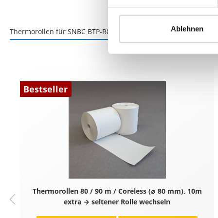
Ablehnen
Thermorollen für SNBC BTP-R880 Bondrucker
Zubehör für den
Bestseller
Thermorollen 80 / 90 m / Coreless (∅ 80 mm), 10m
extra → seltener Rolle wechseln