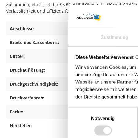
Zusammengefasst ist der SNBC BTP-R880V mit USB und WLAN die
Verlässlichkeit und Effizienz für den täglichen Einsatz in unter
Anschlüsse:
WLA
Zustimmung
Breite des Kassenbons:
80
Cutter:
Teil
Diese Webseite verwendet 
Wir verwenden Cookies, um I
Druckauflösung:
180
und die Zugriffe auf unsere 
Website an unsere Partner fü
Druckgeschwindigkeit:
310
möglicherweise mit weiteren
der Dienste gesammelt habe
Druckverfahren:
The
Einwilligungsauswahl
Farbe:
sch
Notwendig
Hersteller:
SNB