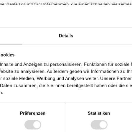
 ideale Lösung für Unternehmen, die einen schnellen, vielseitig
schiedlichsten Branchen.
N - USB
Details
mm
schnitt
Cookies
nhalte und Anzeigen zu personalisieren, Funktionen für soziale
 dpi
Website zu analysieren. Außerdem geben wir Informationen zu I
r soziale Medien, Werbung und Analysen weiter. Unsere Partner
 mm/s
 Daten zusammen, die Sie ihnen bereitgestellt haben oder die s
n.
rmodirekt
warz
Präferenzen
Statistiken
C