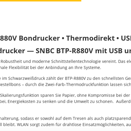
880V Bondrucker • Thermodirekt • 
odrucker — SNBC BTP-R880V mit USB 
, Robustheit und moderne Schnittstellentechnologie vereint. Das
le Flexibilität bei der Anbindung an Ihre Systeme.
 im Schwarzweißdruck zählt der BTP-R880V zu den schnellsten Ger
stellbons – durch die Zwei-Farb-Thermodruckfunktion lassen si
Skalierungsfunktion sparen Sie Papier, ohne Kompromisse bei der
dabei, Energiekosten zu senken und die Umwelt zu schonen. Außerde
dhalterung, sodass er sowohl auf dem Tresen als auch platzspare
l bleibt. WLAN sorgt zudem für drahtlose Einsatzmöglichkeiten, a