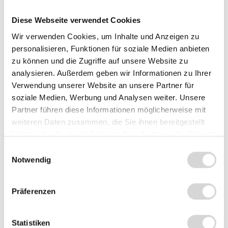
Farbe
Diese Webseite verwendet Cookies
schwarz
weiß
Wir verwenden Cookies, um Inhalte und Anzeigen zu
personalisieren, Funktionen für soziale Medien anbieten
Dekodierungsfähigkeit
zu können und die Zugriffe auf unsere Website zu
1D, aufrüstbar auf 2D & PDF
2D
analysieren. Außerdem geben wir Informationen zu Ihrer
Verwendung unserer Website an unsere Partner für
soziale Medien, Werbung und Analysen weiter. Unsere
Partner führen diese Informationen möglicherweise mit
Summe:
54,95 €
*
weiteren Daten zusammen, die Sie ihnen bereitgestellt
haben oder die sie im Rahmen Ihrer Nutzung der Dienste
gesammelt haben.
In den Warenkorb
Einwilligungsauswahl
Stück
Notwendig
Zum Vergleich hinzufügen
Präferenzen
Produktnummer:
1658C
Statistiken