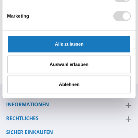
Beschreibung
Marketing
Der Honeywell Voyager 1400g ist ein innovativer Scanner,
der speziell für Unternehmen entwickelt wurde, die eine
flexible un…
Mehr
Alle zulassen
Technische Daten
Datenblatt
Auswahl erlauben
Bewertungen
Ablehnen
SERVICE-HOTLINE
INFORMATIONEN
RECHTLICHES
SICHER EINKAUFEN