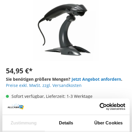
54,95 €*
Sie benötigen größere Mengen?
Jetzt Angebot anfordern
.
Preise exkl. MwSt. zzgl. Versandkosten
Sofort verfügbar, Lieferzeit: 1-3 Werktage
Halterung
mit Stand
ohne Stand
Zustimmung
Details
Über Cookies