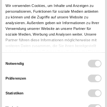
Druckauflösung
Wir verwenden Cookies, um Inhalte und Anzeigen zu
203 dpi
300 dpi
personalisieren, Funktionen für soziale Medien anbieten
zu können und die Zugriffe auf unsere Website zu
analysieren. Außerdem geben wir Informationen zu Ihrer
Verwendung unserer Website an unsere Partner für
Summe:
338,95 €
*
soziale Medien, Werbung und Analysen weiter. Unsere
Partner führen diese Informationen möglicherweise mit
weiteren Daten zusammen, die Sie ihnen bereitgestellt
In den Warenkorb
Stück
haben oder die sie im Rahmen Ihrer Nutzung der Dienste
gesammelt haben.
Einwilligungsauswahl
Zum Vergleich hinzufügen
Notwendig
Produktnummer:
1051J
Präferenzen
Beschreibung
Statistiken
Der Honeywell PC43D ist ein leistungsfähiger und
kompakter Etikettendrucker, der speziell für den