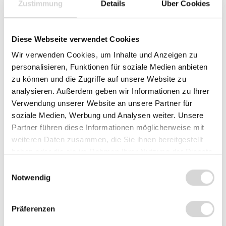
Zustimmung
Details
Über Cookies
Sofort verfügbar, Lieferzeit: 1-3 Werktage
Variante / Befestigung - bitte auswählen
Diese Webseite verwendet Cookies
nur Halteplatte
Stack + Halteplatte
Wir verwenden Cookies, um Inhalte und Anzeigen zu
personalisieren, Funktionen für soziale Medien anbieten
Standrohr 120mm + Halteplatte
zu können und die Zugriffe auf unsere Website zu
analysieren. Außerdem geben wir Informationen zu Ihrer
Standrohr 300mm + Halteplatte
Verwendung unserer Website an unsere Partner für
LowProfile 40mm + Halteplatte
soziale Medien, Werbung und Analysen weiter. Unsere
Partner führen diese Informationen möglicherweise mit
Wandhalterung + Halteplatte
weiteren Daten zusammen, die Sie ihnen bereitgestellt
haben oder die sie im Rahmen Ihrer Nutzung der Dienste
gesammelt haben.
Einwilligungsauswahl
Summe:
124,45 €
*
Notwendig
In den Warenkorb
Präferenzen
Stück