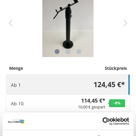
Menge
Stückpreis
124,45 €*
Ab
1
114,45 €*
Ab
10
-8
%
10,00 € gespart
Sie benötigen größere Mengen?
Jetzt Angebot anfordern
.
Preise exkl. MwSt. zzgl. Versandkosten