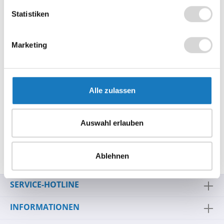
Zum Vergleich hinzufügen
Statistiken
Produktnummer:
1013T_1006C
Marketing
Beschreibung
Alle zulassen
Die SpacePole® Halterung für das Verifone (Concardis)
V200c / V400c Terminal können Sie bei ALLCASH24 in
verschiedenen…
Mehr
Auswahl erlauben
Hersteller-Informationen
Bewertungen
Ablehnen
SERVICE-HOTLINE
INFORMATIONEN