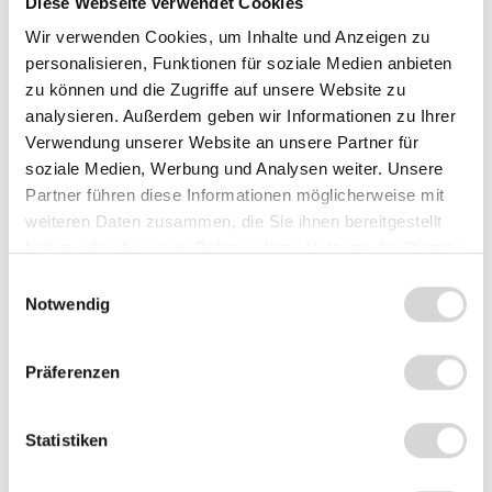
Diese Webseite verwendet Cookies
Farbe
Wir verwenden Cookies, um Inhalte und Anzeigen zu
personalisieren, Funktionen für soziale Medien anbieten
schwarz
weiß
zu können und die Zugriffe auf unsere Website zu
analysieren. Außerdem geben wir Informationen zu Ihrer
Verwendung unserer Website an unsere Partner für
soziale Medien, Werbung und Analysen weiter. Unsere
Summe:
297,95 €
*
Partner führen diese Informationen möglicherweise mit
weiteren Daten zusammen, die Sie ihnen bereitgestellt
In den Warenkorb
haben oder die sie im Rahmen Ihrer Nutzung der Dienste
Stück
gesammelt haben.
Einwilligungsauswahl
Notwendig
Zum Vergleich hinzufügen
Produktnummer:
1080A
Präferenzen
Statistiken
Beschreibung
Der Epson Slipdrucker TM-U295 in Schwarz Der Epson TM-