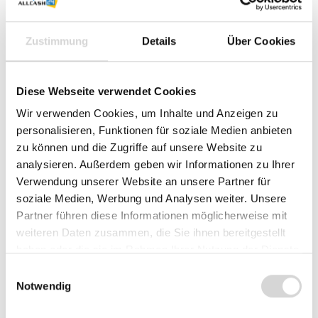
Sie benötigen größere Mengen?
Jetzt Angebot anfordern
.
Preise exkl. MwSt. zzgl. Versandkosten
Zustimmung
Details
Über Cookies
Sofort verfügbar, Lieferzeit: 1-3 Werktage
Variante / Befestigung - bitte auswählen
Diese Webseite verwendet Cookies
Wir verwenden Cookies, um Inhalte und Anzeigen zu
Stack + Tablet-Halterung
nur Tablet-Rahmen
personalisieren, Funktionen für soziale Medien anbieten
Standrohr 120 mm + Tablet-Halterung
zu können und die Zugriffe auf unsere Website zu
analysieren. Außerdem geben wir Informationen zu Ihrer
Standrohr 300 mm + Tablet-Halterung
Verwendung unserer Website an unsere Partner für
soziale Medien, Werbung und Analysen weiter. Unsere
TabPrint Curve klein + Tablet-Halterung
Partner führen diese Informationen möglicherweise mit
TabPrint Curve groß + Tablet-Halterung
weiteren Daten zusammen, die Sie ihnen bereitgestellt
haben oder die sie im Rahmen Ihrer Nutzung der Dienste
Wandhalterung + Tablet-Halterung
gesammelt haben.
Einwilligungsauswahl
Notwendig