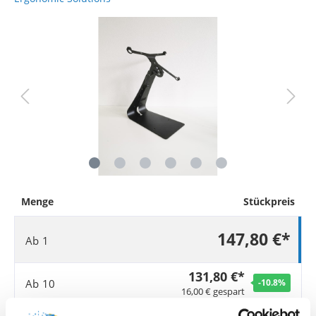
Menge
Stückpreis
147,80 €*
Ab
1
131,80 €*
Ab
10
-10.8
%
16,00 € gespart